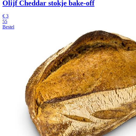
Olijf Cheddar stokje
bake-off
€
3
55
Bestel