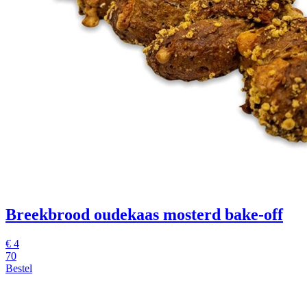
Breekbrood oudekaas mosterd
bake-off
€
4
70
Bestel