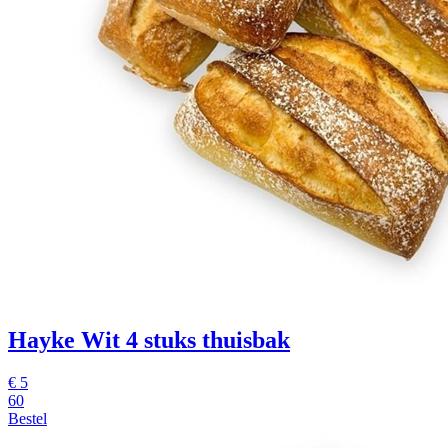
Hayke Wit
4 stuks thuisbak
€
5
60
Bestel