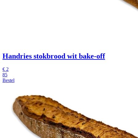
Handries stokbrood wit
bake-off
€
2
85
Bestel