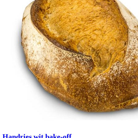
Handries wit
bake-off