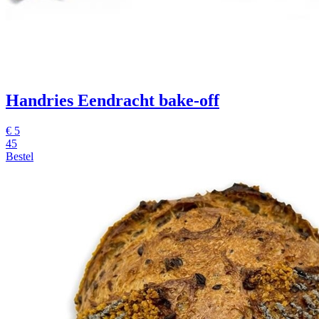
Handries Eendracht
bake-off
€
5
45
Bestel