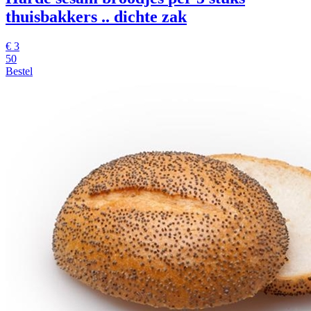
thuisbakkers .. dichte zak
€
3
50
Bestel