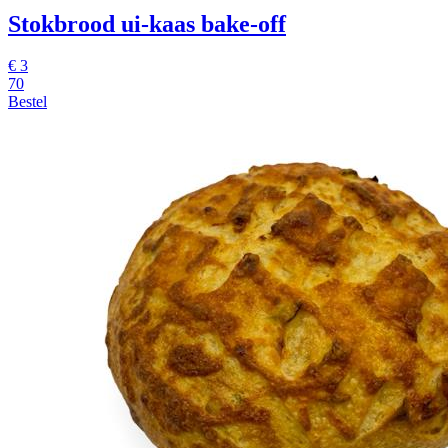
Stokbrood ui-kaas
bake-off
€
3
70
Bestel