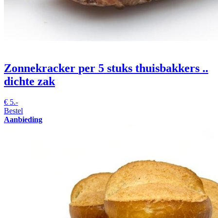
Zonnekracker
per 5 stuks thuisbakkers ..
dichte zak
€
5.-
Bestel
Aanbieding