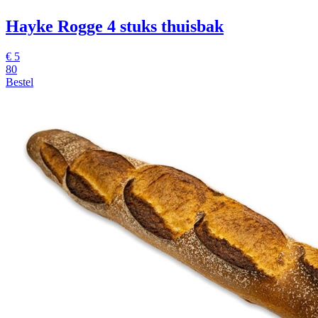
Hayke Rogge
4 stuks thuisbak
€
5
80
Bestel