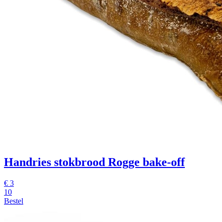
Handries stokbrood Rogge
bake-off
€
3
10
Bestel