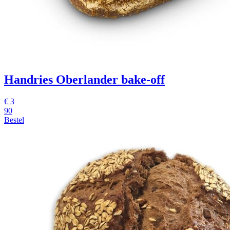
Handries Oberlander
bake-off
€
3
90
Bestel