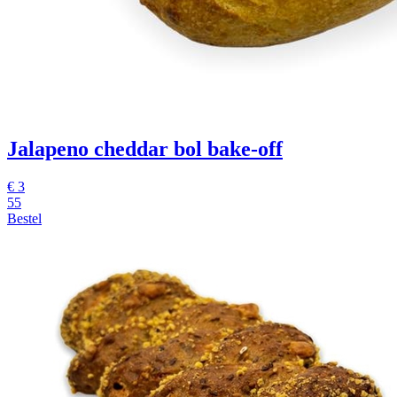
Jalapeno cheddar bol
bake-off
€
3
55
Bestel