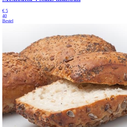
€
5
40
Bestel