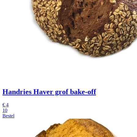
Handries Haver grof
bake-off
€
4
10
Bestel