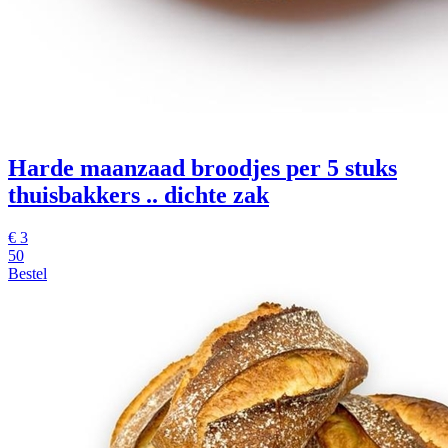
Harde maanzaad broodjes
per 5 stuks
thuisbakkers .. dichte zak
€
3
50
Bestel