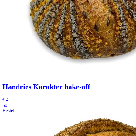
Handries Karakter
bake-off
€
4
50
Bestel