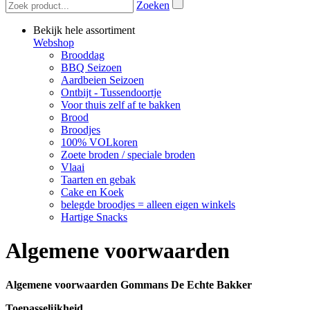
Zoeken
Bekijk hele assortiment
Webshop
Brooddag
BBQ Seizoen
Aardbeien Seizoen
Ontbijt - Tussendoortje
Voor thuis zelf af te bakken
Brood
Broodjes
100% VOLkoren
Zoete broden / speciale broden
Vlaai
Taarten en gebak
Cake en Koek
belegde broodjes = alleen eigen winkels
Hartige Snacks
Algemene voorwaarden
Algemene voorwaarden Gommans De Echte Bakker
Toepasselijkheid