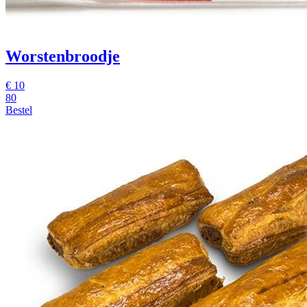
Worstenbroodje
€
10
80
Bestel