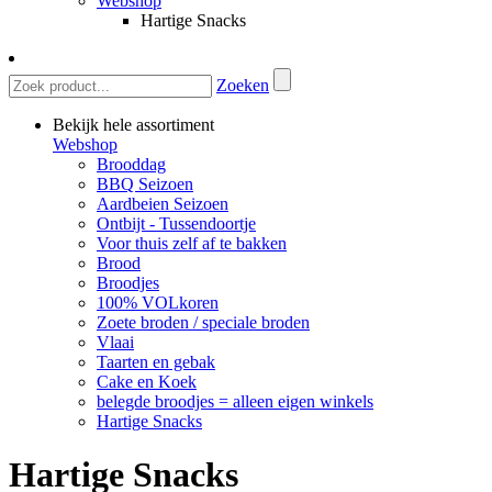
Webshop
Hartige Snacks
Zoeken
Bekijk hele assortiment
Webshop
Brooddag
BBQ Seizoen
Aardbeien Seizoen
Ontbijt - Tussendoortje
Voor thuis zelf af te bakken
Brood
Broodjes
100% VOLkoren
Zoete broden / speciale broden
Vlaai
Taarten en gebak
Cake en Koek
belegde broodjes = alleen eigen winkels
Hartige Snacks
Hartige Snacks