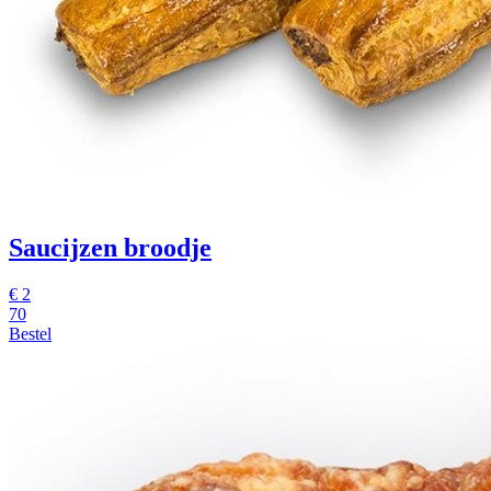
Saucijzen broodje
€
2
70
Bestel