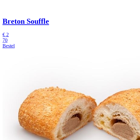
Breton Souffle
€
2
70
Bestel