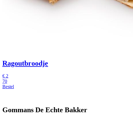
Ragoutbroodje
€
2
70
Bestel
Gommans De Echte Bakker
www.versbrood.nl