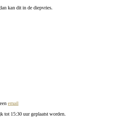
an kan dit in de diepvries.
 een
email
k tot 15:30 uur geplaatst worden.