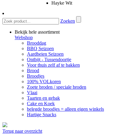
Hayke Wit
Zoeken
Bekijk hele assortiment
Webshop
Brooddag
BBQ Seizoen
Aardbeien Seizoen
Ontbijt - Tussendoortje
Voor thuis zelf af te bakken
Brood
Broodjes
100% VOLkoren
Zoete broden / speciale broden
Vlaai
Taarten en gebak
Cake en Koek
belegde broodjes = alleen eigen winkels
Hartige Snacks
Terug naar overzicht